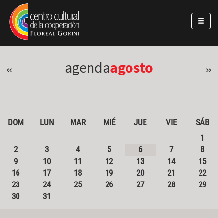
Pasar al contenido principal
Jump to main content
agenda
agosto
«
»
DOM
LUN
MAR
MIÉ
JUE
VIE
SÁB
1
2
3
4
5
6
7
8
9
10
11
12
13
14
15
16
17
18
19
20
21
22
23
24
25
26
27
28
29
30
31