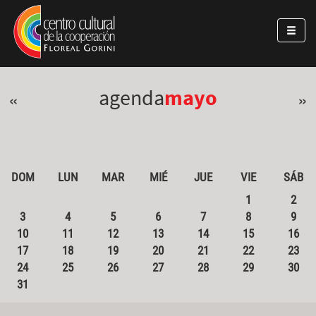
Pasar al contenido principal
Jump to main content
agenda
mayo
«
»
DOM
LUN
MAR
MIÉ
JUE
VIE
SÁB
1
2
3
4
5
6
7
8
9
10
11
12
13
14
15
16
17
18
19
20
21
22
23
24
25
26
27
28
29
30
31