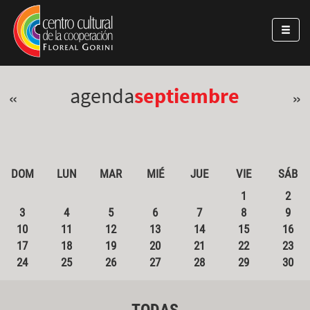
Pasar al contenido principal
Jump to main content
agenda
septiembre
«
»
DOM
LUN
MAR
MIÉ
JUE
VIE
SÁB
1
2
3
4
5
6
7
8
9
10
11
12
13
14
15
16
17
18
19
20
21
22
23
24
25
26
27
28
29
30