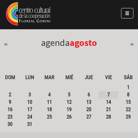
Pasar al contenido principal
Jump to main content
agenda
agosto
«
»
DOM
LUN
MAR
MIÉ
JUE
VIE
SÁB
1
2
3
4
5
6
7
8
9
10
11
12
13
14
15
16
17
18
19
20
21
22
23
24
25
26
27
28
29
30
31