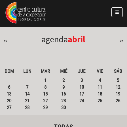
Pasar al contenido principal
Jump to main content
agenda
abril
«
»
DOM
LUN
MAR
MIÉ
JUE
VIE
SÁB
1
2
3
4
5
6
7
8
9
10
11
12
13
14
15
16
17
18
19
20
21
22
23
24
25
26
27
28
29
30