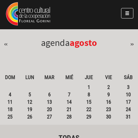
Pasar al contenido principal
Jump to main content
agenda
agosto
«
»
DOM
LUN
MAR
MIÉ
JUE
VIE
SÁB
1
2
3
4
5
6
7
8
9
10
11
12
13
14
15
16
17
18
19
20
21
22
23
24
25
26
27
28
29
30
31