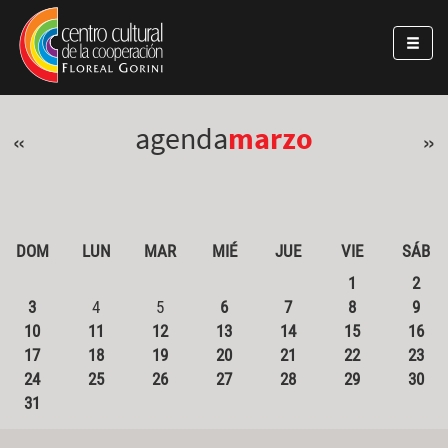
Pasar al contenido principal
Jump to main content
agenda
marzo
«
»
DOM
LUN
MAR
MIÉ
JUE
VIE
SÁB
1
2
3
4
5
6
7
8
9
10
11
12
13
14
15
16
17
18
19
20
21
22
23
24
25
26
27
28
29
30
31