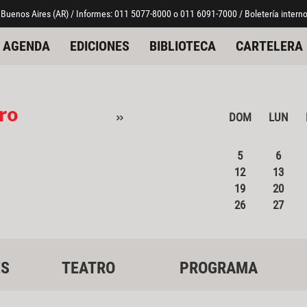
 Buenos Aires (AR) / Informes: 011 5077-8000 o 011 6091-7000 / Boletería interno
AGENDA
EDICIONES
BIBLIOTECA
CARTELERA
ro
»
DOM
LUN
5
6
12
13
19
20
26
27
ES
TEATRO
PROGRAMA