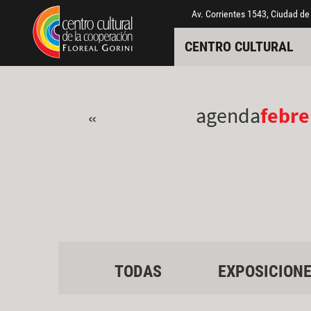
Pasar al contenido principal
Jump to main content
Av. Corrientes 1543, Ciudad de
CENTRO CULTURAL
agenda
febre
«
TODAS
EXPOSICION