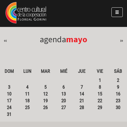
Pasar al contenido principal
Jump to main content
agenda
mayo
«
»
DOM
LUN
MAR
MIÉ
JUE
VIE
SÁB
1
2
3
4
5
6
7
8
9
10
11
12
13
14
15
16
17
18
19
20
21
22
23
24
25
26
27
28
29
30
31