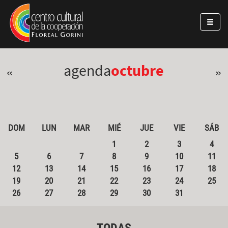
Pasar al contenido principal
Jump to main content
agenda
octubre
«
»
DOM
LUN
MAR
MIÉ
JUE
VIE
SÁB
1
2
3
4
5
6
7
8
9
10
11
12
13
14
15
16
17
18
19
20
21
22
23
24
25
26
27
28
29
30
31