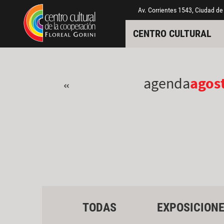
Pasar al contenido principal
Jump to main content
Av. Corrientes 1543, Ciudad de
CENTRO CULTURAL
agenda
agos
«
TODAS
EXPOSICION