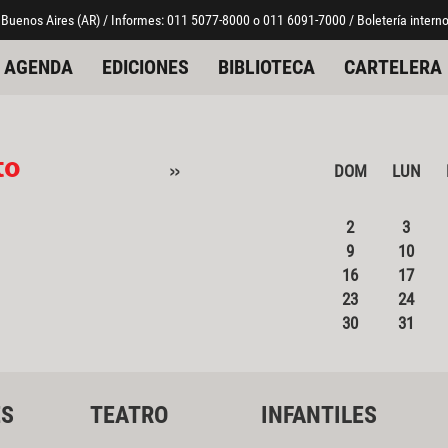
 Buenos Aires (AR) / Informes: 011 5077-8000 o 011 6091-7000 / Boletería interno
AGENDA
EDICIONES
BIBLIOTECA
CARTELERA
to
»
DOM
LUN
2
3
9
10
16
17
23
24
30
31
ES
TEATRO
INFANTILES