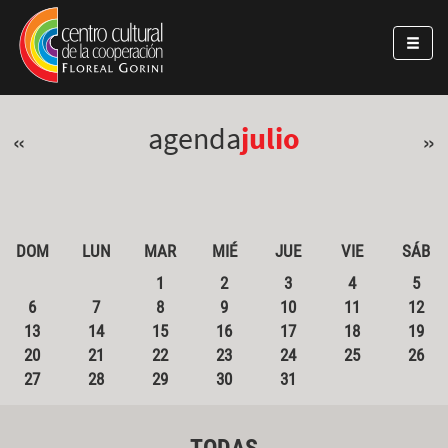
Pasar al contenido principal
Jump to main content
agenda
julio
«
»
DOM
LUN
MAR
MIÉ
JUE
VIE
SÁB
1
2
3
4
5
6
7
8
9
10
11
12
13
14
15
16
17
18
19
20
21
22
23
24
25
26
27
28
29
30
31