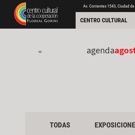
Pasar al contenido principal
Jump to main content
Av. Corrientes 1543, Ciudad de
CENTRO CULTURAL
agenda
agos
«
TODAS
EXPOSICION