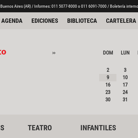
 Buenos Aires (AR) / Informes: 011 5077-8000 o 011 6091-7000 / Boletería interno
AGENDA
EDICIONES
BIBLIOTECA
CARTELERA
to
»
DOM
LUN
2
3
9
10
16
17
23
24
30
31
ES
TEATRO
INFANTILES