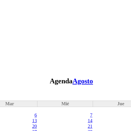
Agenda
Agosto
Mar
Mié
Jue
6
7
13
14
20
21