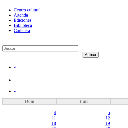
Centro cultural
Agenda
Ediciones
Biblioteca
Cartelera
Aplicar
«
»
Dom
Lun
4
5
11
12
18
19