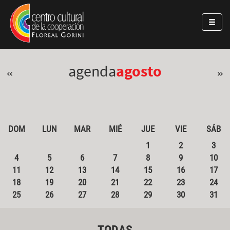
Pasar al contenido principal
Jump to main content
agenda
agosto
«
»
DOM
LUN
MAR
MIÉ
JUE
VIE
SÁB
1
2
3
4
5
6
7
8
9
10
11
12
13
14
15
16
17
18
19
20
21
22
23
24
25
26
27
28
29
30
31