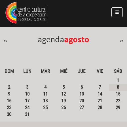
Pasar al contenido principal
Jump to main content
agenda
agosto
«
»
DOM
LUN
MAR
MIÉ
JUE
VIE
SÁB
1
2
3
4
5
6
7
8
9
10
11
12
13
14
15
16
17
18
19
20
21
22
23
24
25
26
27
28
29
30
31