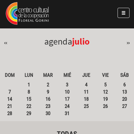
Pasar al contenido principal
Jump to main content
agenda
julio
«
»
DOM
LUN
MAR
MIÉ
JUE
VIE
SÁB
1
2
3
4
5
6
7
8
9
10
11
12
13
14
15
16
17
18
19
20
21
22
23
24
25
26
27
28
29
30
31