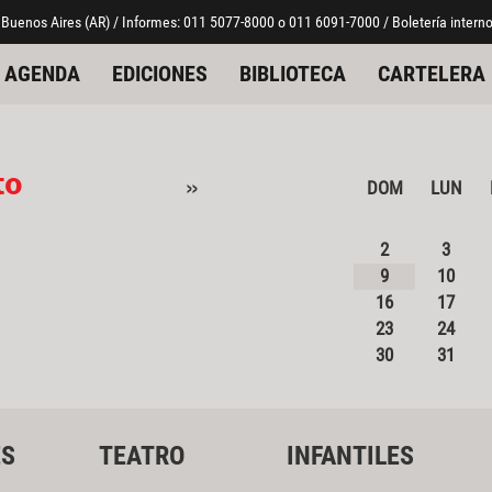
 Buenos Aires (AR) / Informes: 011 5077-8000 o 011 6091-7000 / Boletería interno
AGENDA
EDICIONES
BIBLIOTECA
CARTELERA
to
»
DOM
LUN
2
3
9
10
16
17
23
24
30
31
ES
TEATRO
INFANTILES