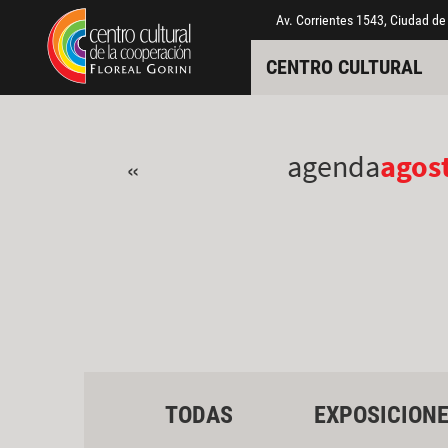
Pasar al contenido principal
Jump to main content
Av. Corrientes 1543, Ciudad de
CENTRO CULTURAL
agenda
agos
«
TODAS
EXPOSICION