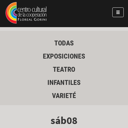
Pasar al contenido principal
Jump to main content
TODAS
EXPOSICIONES
TEATRO
INFANTILES
VARIETÉ
sáb08