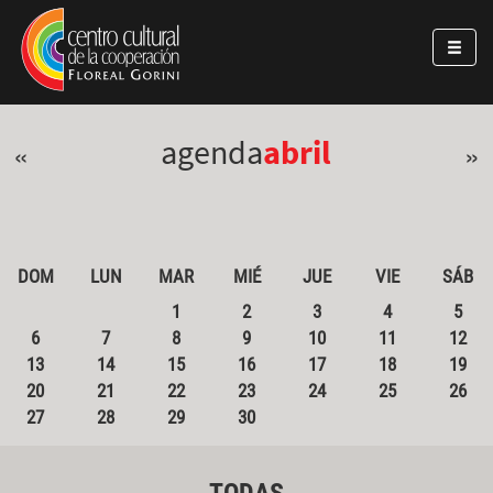
Pasar al contenido principal
Jump to main content
agenda
abril
«
»
DOM
LUN
MAR
MIÉ
JUE
VIE
SÁB
1
2
3
4
5
6
7
8
9
10
11
12
13
14
15
16
17
18
19
20
21
22
23
24
25
26
27
28
29
30