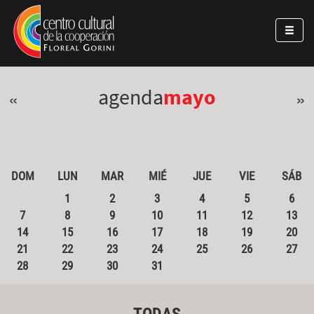
Pasar al contenido principal
Jump to main content
agenda
mayo
«
»
DOM
LUN
MAR
MIÉ
JUE
VIE
SÁB
1
2
3
4
5
6
7
8
9
10
11
12
13
14
15
16
17
18
19
20
21
22
23
24
25
26
27
28
29
30
31